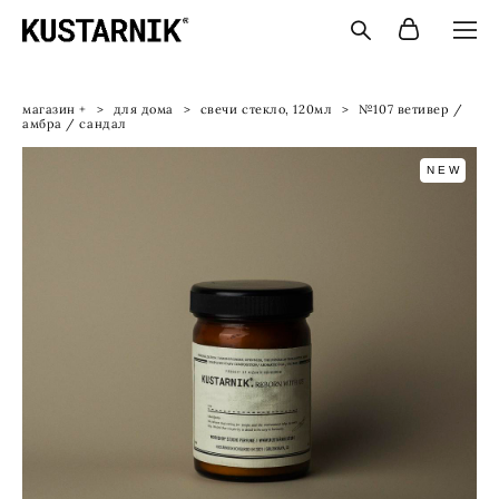
магазин +
>
для дома
>
свечи стекло, 120мл
>
№107 ветивер /
амбра / сандал
NEW