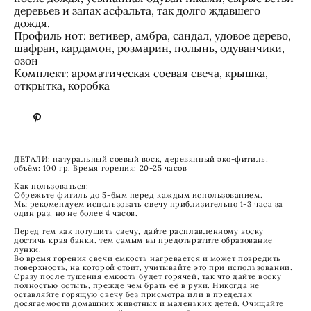
деревьев и запах асфальта, так долго ждавшего
дождя.
Профиль нот: ветивер, амбра, сандал, удовое дерево,
шафран, кардамон, розмарин, полынь, одуванчики,
озон
Комплект: ароматическая соевая свеча, крышка,
открытка, коробка
ДЕТАЛИ: натуральный соевый воск, деревянный эко-фитиль,
объём: 100 гр. Время горения: 20-25 часов
Как пользоваться:
Обрежьте фитиль до 5-6мм перед каждым использованием.
Мы рекомендуем использовать свечу приблизительно 1-3 часа за
один раз, но не более 4 часов.
Перед тем как потушить свечу, дайте расплавленному воску
достичь края банки. тем самым вы предотвратите образование
лунки.
Во время горения свечи емкость нагревается и может повредить
поверхность, на которой стоит, учитывайте это при использовании.
Сразу после тушения емкость будет горячей, так что дайте воску
полностью остыть, прежде чем брать её в руки. Никогда не
оставляйте горящую свечу без присмотра или в пределах
досягаемости домашних животных и маленьких детей. Очищайте