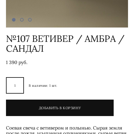
№107 ВЕТИВЕР / АМБРА /
САНДАЛ
1 390 pуб.
В наличии:
1
шт.
ДОБАВИТЬ В КОРЗИНУ
Cоевая свеча с ветивером и полынью. Сырая земля
после дождя, усыпанная одуванчиками, сырые ветви