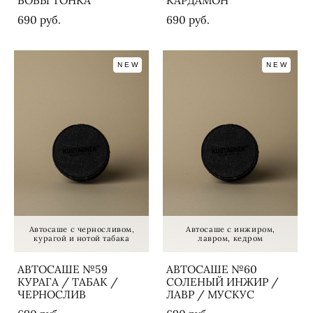
БОБЫ ТОНКА
КАРДАМОН
690 pуб.
690 pуб.
NEW
NEW
Автосаше с черносливом,
Автосаше с инжиром,
курагой и нотой табака
лавром, кедром
АВТОСАШЕ №59
АВТОСАШЕ №60
КУРАГА / ТАБАК /
СОЛЕНЫЙ ИНЖИР /
ЧЕРНОСЛИВ
ЛАВР / МУСКУС