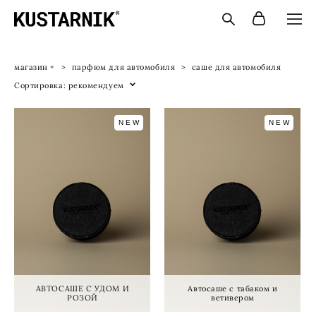
магазин +
>
парфюм для автомобиля
>
саше для автомобиля
Сортировка:
рекомендуем
NEW
NEW
АВТОСАШЕ С УДОМ И
Автосаше с табаком и
РОЗОЙ
ветивером