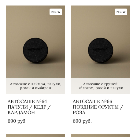
NEW
NEW
Автосаше с лаймом, пачули,
Автосаше с грушей,
розой и имбирем
яблоком, розой и пачули
АВТОСАШЕ №64
АВТОСАШЕ №66
ПАЧУЛИ / КЕДР /
ПОЗДНИЕ ФРУКТЫ /
КАРДАМОН
РОЗА
690 pуб.
690 pуб.