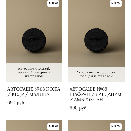
NEW
NEW
Автосаше с кожей,
малиной, кедром и
Автосаше с шафраном,
шафраном
перцем и фиалкой
АВТОСАШЕ №68 КОЖА
АВТОСАШЕ №69
/ КЕДР / МАЛИНА
ШАФРАН / ЛАБДАНУМ
/ АМБРОКСАН
690 pуб.
690 pуб.
NEW
NEW