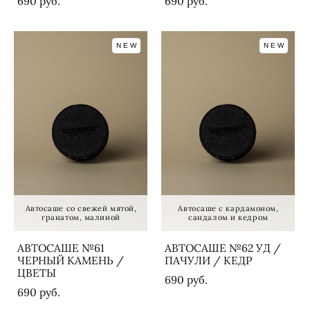
690 pуб.
690 pуб.
NEW
NEW
Автосаше со свежей мятой,
Автосаше с кардамоном,
гранатом, малиной
сандалом и кедром
АВТОСАШЕ №61
АВТОСАШЕ №62 УД /
ЧЕРНЫЙ КАМЕНЬ /
ПАЧУЛИ / КЕДР
ЦВЕТЫ
690 pуб.
690 pуб.