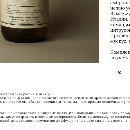
амброй.
нежно ук
В базе м
Италии,
команды,
цитрусо
Профиль 
мускус, 
Комплект
штук + у
 хватает примерно на 4 месяца
 палочек во флакон. Если вы хотите более интенсивный аромат добавьте п
 не ставьте его вблизи источников тепла или под прямые солнечные лучи
ать, не использовать в пищевых целях, при попадании в глаза сразу пром
молы могут повредить некоторые поверхности. Если вы используете неско
льной ароматизации помещения диффузор лучше размещать на высоте не ни