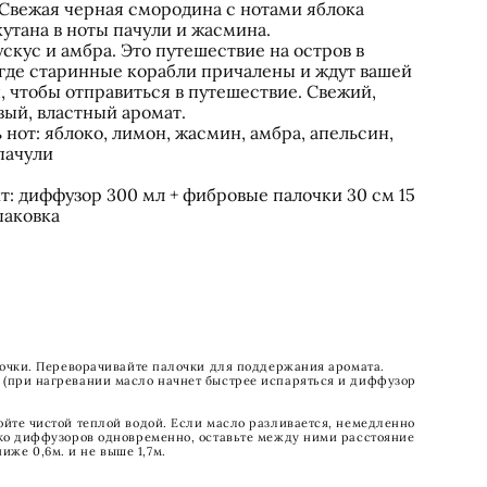
 Свежая черная смородина с нотами яблока
утана в ноты пачули и жасмина.
ускус и амбра. Это путешествие на остров в
 где старинные корабли причалены и ждут вашей
 чтобы отправиться в путешествие. Свежий,
вый, властный аромат.
нот: яблоко, лимон, жасмин, амбра, апельсин,
пачули
: диффузор 300 мл + фибровые палочки 30 см 15
паковка
алочки. Переворачивайте палочки для поддержания аромата.
 (при нагревании масло начнет быстрее испаряться и диффузор
ойте чистой теплой водой. Если масло разливается, немедленно
лько диффузоров одновременно, оставьте между ними расстояние
же 0,6м. и не выше 1,7м.