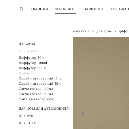
ГЛАВНАЯ
ГЛАВНАЯ
МАГАЗИН +
МАГАЗИН +
ПАРФЮМ +
ПАРФЮМ +
ГОСТЯМ 
ГОСТЯМ 
магазин +
>
для дома
>
дифф
ПАРФЮМ
ДЛЯ ДОМА
Диффузор 50ml
Диффузор 100ml
Диффузор 200ml
Диффузор 300ml
Спрей интерьерный 15 ml
Спрей интерьерный 50ml
Свечи стекло, 120мл
Свечи стекло, 310мл
Саше для гардероба
ПАРФЮМ ДЛЯ АВТОМОБИЛЯ
ДЛЯ РУК
ДЛЯ ТЕЛА