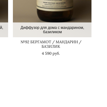
й,
Диффузор для дома с мандарином,
базиликом
№92 БЕРГАМОТ / МАНДАРИН /
БАЗИЛИК
4 590 pуб.