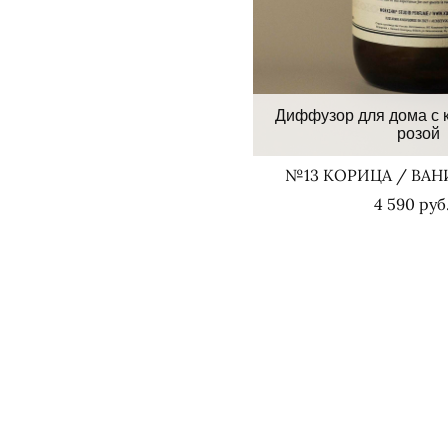
Диффузор для дома с к
розой
№13 КОРИЦА / ВАН
4 590 pуб