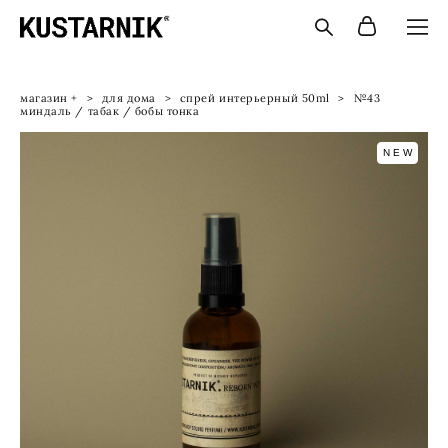
магазин +
>
для дома
>
спрей интерьерный 50ml
>
№43
миндаль / табак / бобы тонка
NEW