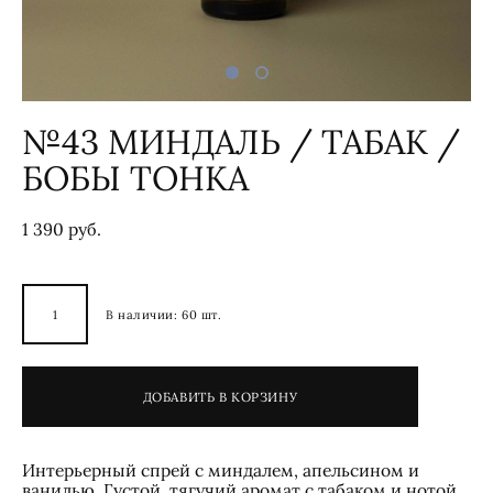
№43 МИНДАЛЬ / ТАБАК /
БОБЫ ТОНКА
1 390 pуб.
В наличии:
60
шт.
ДОБАВИТЬ В КОРЗИНУ
Интерьерный спрей с миндалем, апельсином и
ванилью. Густой, тягучий аромат с табаком и нотой